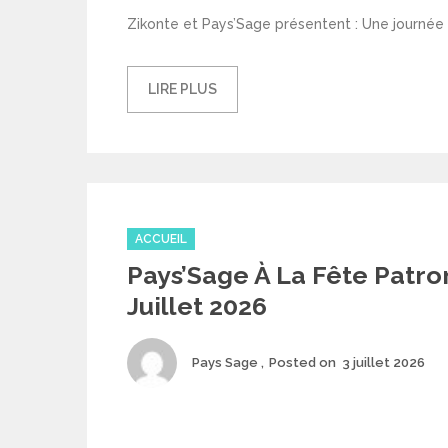
Zikonte et Pays’Sage présentent : Une journée 
LIRE PLUS
Categories
ACCUEIL
Pays’Sage À La Fête Patron
Juillet 2026
Author
P
Pays Sage
Posted on
3 juillet 2026
o