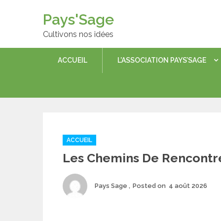
Skip
to
Pays'Sage
content
Cultivons nos idées
ACCUEIL
L’ASSOCIATION PAYS’SAGE
Categories
ACCUEIL
Les Chemins De Rencontr
Author
Po
Pays Sage
Posted on
4 août 2026
on