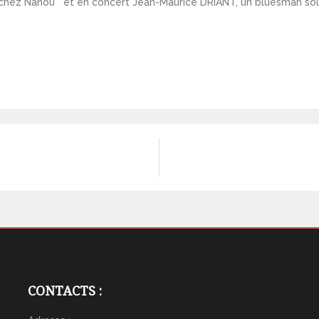
pas chez Nanou et en concert Jean-Maurice DRIANT, un bluesman s
CONTACTS :