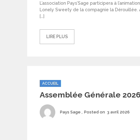
L’association Pays’Sage participera à l’animatio
Lonely Sweety de la compagnie la Dérouillée. A
[…]
LIRE PLUS
Categories
ACCUEIL
Assemblée Générale 202
Author
Pos
Pays Sage
Posted on
3 avril 2026
on