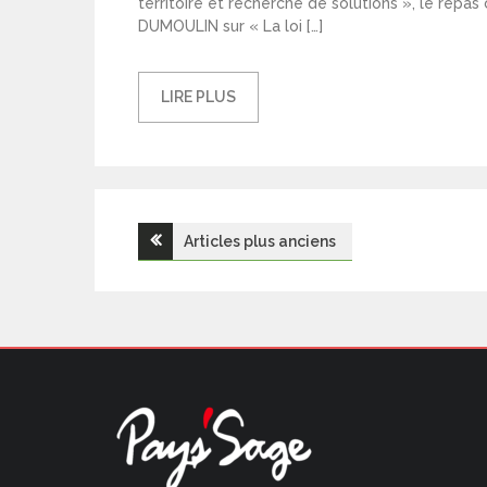
territoire et recherche de solutions », le re
DUMOULIN sur « La loi […]
LIRE PLUS
Navigation
Articles plus anciens
des
articles