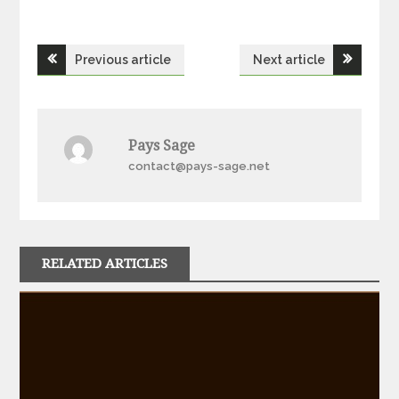
Navigation
Previous article
Next article
de
l’article
Pays Sage
contact@pays-sage.net
RELATED ARTICLES