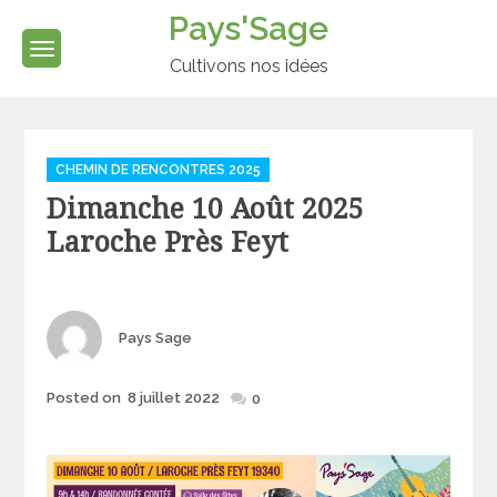
Skip
Pays'Sage
to
content
Cultivons nos idées
Categories
CHEMIN DE RENCONTRES 2025
Dimanche 10 Août 2025
Laroche Près Feyt
Author
Pays Sage
Posted
Posted on
8 juillet 2022
0
on