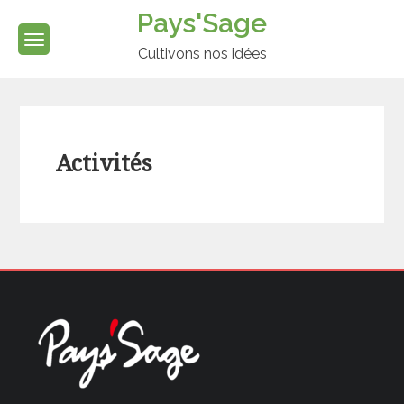
Skip
Pays'Sage
to
content
Cultivons nos idées
Activités