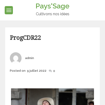
Skip
Pays'Sage
to
content
Cultivons nos idées
Categories
ProgCDR22
Author
admin
Posted
Posted on
9 juillet 2022
0
on