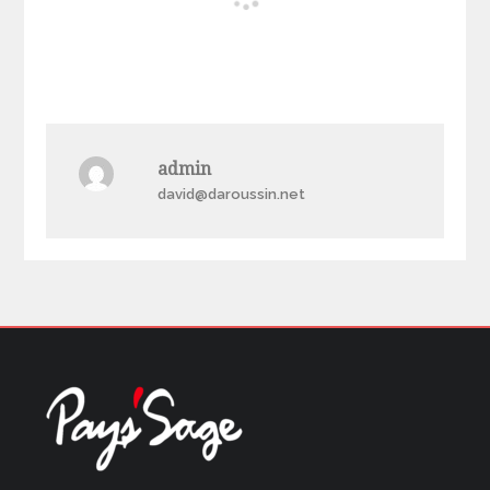
admin
david@daroussin.net