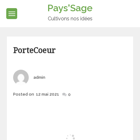
Skip
Pays'Sage
to
content
Cultivons nos idées
Categories
PorteCoeur
Author
admin
Posted
Posted on
12 mai 2021
0
on