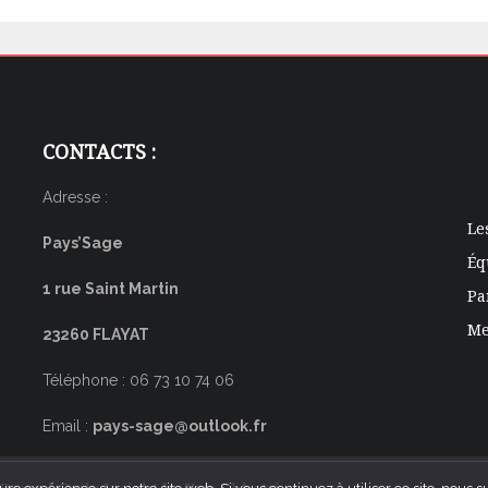
CONTACTS :
Adresse :
Le
Pays’Sage
Éq
1 rue Saint Martin
Pa
Me
23260 FLAYAT
Téléphone : 06 73 10 74 06
Email :
pays-sage@outlook.fr