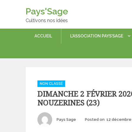
Skip
Pays'Sage
to
content
Cultivons nos idées
ACCUEIL
L’ASSOCIATION PAYS’SAGE
Categories
NON CLASSÉ
DIMANCHE 2 FÉVRIER 2020 
NOUZERINES (23)
Author
Pays Sage
Posted on
12 décembre