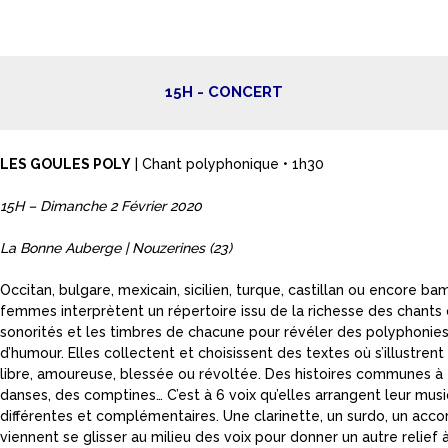
15H - CONCERT
LES GOULES POLY
| Chant polyphonique • 1h30
15H – Dimanche 2 Février 2020
La Bonne Auberge | Nouzerines (23)
Occitan, bulgare, mexicain, sicilien, turque, castillan ou encore bamb
femmes interprètent un répertoire issu de la richesse des chant
sonorités et les timbres de chacune pour révéler des polyphonie
d’humour. Elles collectent et choisissent des textes où s’illustrent
libre, amoureuse, blessée ou révoltée. Des histoires communes à 
danses, des comptines… C’est à 6 voix qu’elles arrangent leur mus
différentes et complémentaires. Une clarinette, un surdo, un acc
viennent se glisser au milieu des voix pour donner un autre relief à