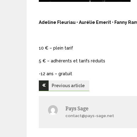
Adeline Fleuriau • Aurélie Emerit • Fanny R
10 € – plein tarif
5 € – adhérents et tarifs réduits
-12 ans – gratuit
Navigation
Previous article
de
Pays Sage
l’article
contact@pays-sage.net