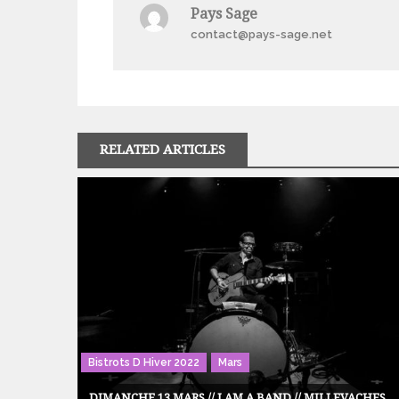
Pays Sage
l’article
contact@pays-sage.net
RELATED ARTICLES
Bistrots D Hiver 2022
Mars
DIMANCHE 13 MARS // I AM A BAND // MILLEVACHES