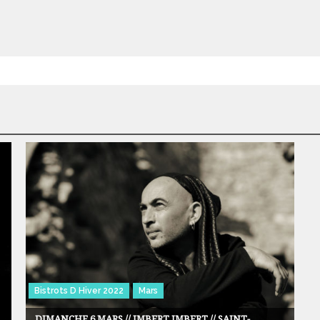
Bistrots D Hiver 2022
Mars
DIMANCHE 6 MARS // IMBERT IMBERT // SAINT-