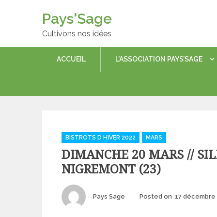
Skip
Pays'Sage
to
content
Cultivons nos idées
ACCUEIL
L’ASSOCIATION PAYS’SAGE
Categories
BISTROTS D HIVER 2022
MARS
DIMANCHE 20 MARS // SIL
NIGREMONT (23)
Author
Pays Sage
Posted on
17 décembre