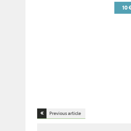
Navigation
Previous article
de