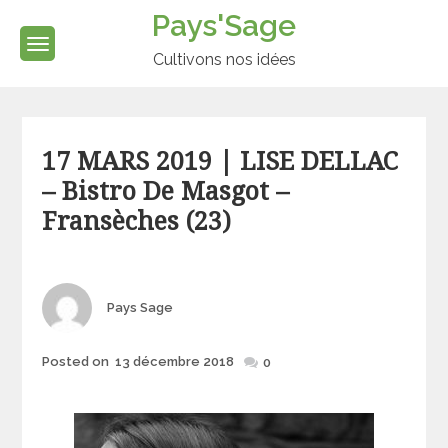
Skip
Pays'Sage
to
content
Cultivons nos idées
Categories
17 MARS 2019 | LISE DELLAC
– Bistro De Masgot –
Fransèches (23)
Author
Pays Sage
Posted
Posted on
13 décembre 2018
0
on