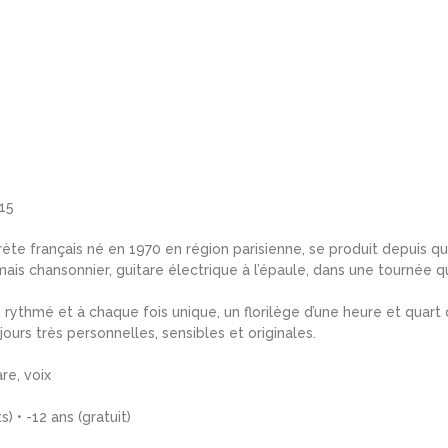
h15
te français né en 1970 en région parisienne, se produit depuis q
mais chansonnier, guitare électrique à l’épaule, dans une tournée q
t, rythmé et à chaque fois unique, un florilège d’une heure et quar
jours très personnelles, sensibles et originales.
re, voix
s) • -12 ans (gratuit)