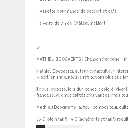
– Assiette gourmande de dessert et café
– 1 verre de vin de Châteaumeillant
15H
MATHIEU BOOGAERTS
| Chanson française • 1
Mathieu Boogaerts, auteur-compositeur-interprè
», sorti en 1995, nous le retrouvons plus que ja
Il nous propose, lors d’un concert coloré, vivan
française, aux musicalités très variées, mais tou
Mathieu Boogaerts
: auteur, compositeur, guita
10 € (plein tarif) • 5 € (adhérents et tarifs réduit