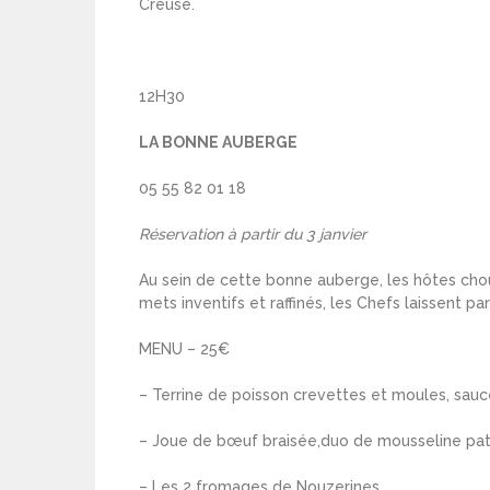
Creuse.
12H30
LA BONNE AUBERGE
05 55 82 01 18
Réservation à partir du 3 janvier
Au sein de cette bonne auberge, les hôtes chouc
mets inventifs et raffinés, les Chefs laissent pa
MENU – 25€
– Terrine de poisson crevettes et moules, sauce
– Joue de bœuf braisée,duo de mousseline pat
– Les 2 fromages de Nouzerines