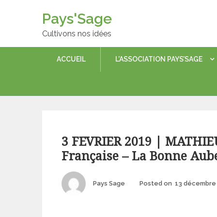
Skip
Pays'Sage
to
content
Cultivons nos idées
ACCUEIL
L’ASSOCIATION PAYS’SAGE
Categories
3 FEVRIER 2019 | MATHI
Française – La Bonne Aube
Author
Pays Sage
Posted on
13 décembre