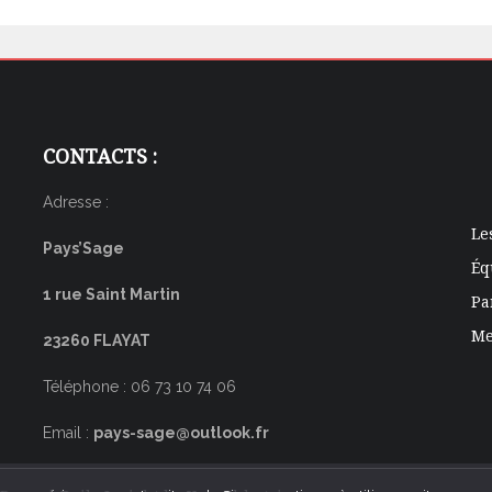
CONTACTS :
Adresse :
Le
Pays’Sage
Éq
1 rue Saint Martin
Pa
Me
23260 FLAYAT
Téléphone : 06 73 10 74 06
Email :
pays-sage@outlook.fr