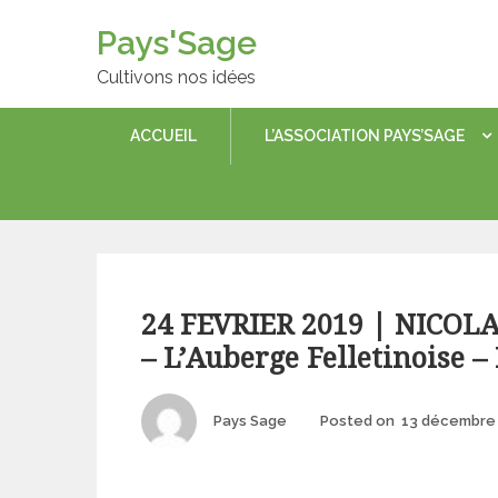
Skip
Pays'Sage
to
content
Cultivons nos idées
ACCUEIL
L’ASSOCIATION PAYS’SAGE
Categories
24 FEVRIER 2019 | NICOL
– L’Auberge Felletinoise – 
Author
Pays Sage
Posted on
13 décembre