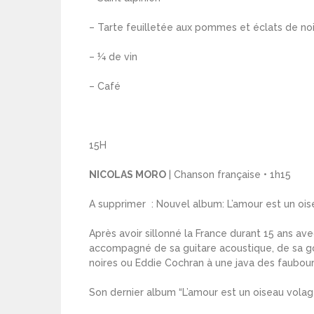
– Tarte feuilletée aux pommes et éclats de no
– ¼ de vin
– Café
15H
NICOLAS MORO
| Chanson française • 1h15
A supprimer : Nouvel album: L’amour est un oi
Après avoir sillonné la France durant 15 ans a
accompagné de sa guitare acoustique, de sa go
noires ou Eddie Cochran à une java des faubour
Son dernier album “L’amour est un oiseau volag