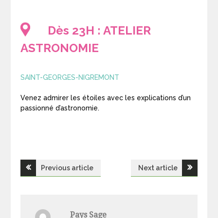
Dès 23H : ATELIER
ASTRONOMIE
SAINT-GEORGES-NIGREMONT
Venez admirer les étoiles avec les explications d’un
passionné d’astronomie.
Navigation
Previous article
Next article
de
l’article
Pays Sage