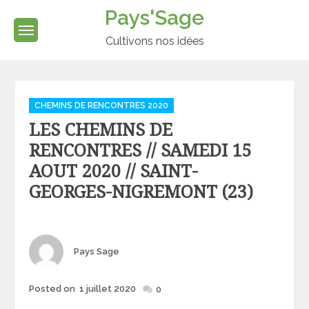
Skip
Pays'Sage
to
content
Cultivons nos idées
Categories
CHEMINS DE RENCONTRES 2020
LES CHEMINS DE
RENCONTRES // SAMEDI 15
AOUT 2020 // SAINT-
GEORGES-NIGREMONT (23)
Author
Pays Sage
Posted
Posted on
1 juillet 2020
0
on