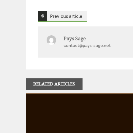
Navigation
Previous article
de
Pays Sage
l’article
contact@pays-sage.net
RELATED ARTICLES