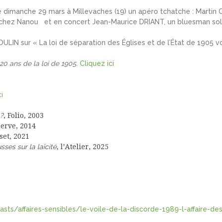
 le dimanche 29 mars à Millevaches (19) un apéro tchatche : Martin 
as chez Nanou et en concert Jean-Maurice DRIANT, un bluesman sol
N sur « La loi de séparation des Églises et de l’État de 1905 voi
120 ans de la loi de 1905
.
Cliquez ici
ci
 ?
, Folio, 2003
nerve, 2014
set, 2021
sses sur la laïcité
, l’Atelier, 2025
sts/affaires-sensibles/le-voile-de-la-discorde-1989-l-affaire-de