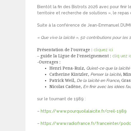
Bientôt la fin des Bistrots 2026 avec pour finir
territoire et recherche de solutions », le rep
Suite à la conférence de Jean-Emmanuel DUMOULI
« Que vive la laïcité », 50 contributions pour les 
Présentation de l’ouvrage :
cliquez ici
– guide la Ligue de l’enseignement :
cliq uez i
-Ouvrages :
Henri Pena-Ruiz,
Qu’est-ce que la laïcité
Catherine Kintzler,
Penser la laïcité
, Mi
Patrick Weil,
De la laïcité en France
, Gras
Nicolas Cadène,
En finir avec les idées fau
sur le tournant de 1989 :
–
https://www.pourquoilalaicite.fr/creil-1989
–
https://www.radiofrance.fr/franceinter/podca