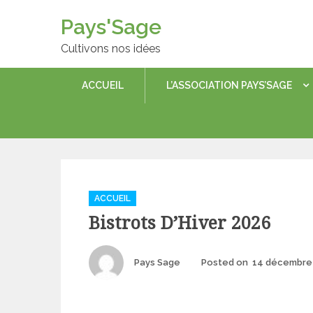
Skip
Pays'Sage
to
content
Cultivons nos idées
ACCUEIL
L’ASSOCIATION PAYS’SAGE
Categories
ACCUEIL
Bistrots D’Hiver 2026
Author
Pays Sage
Posted on
14 décembre