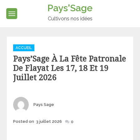
Skip
Pays'Sage
to
content
Cultivons nos idées
Categories
ACCUEIL
Pays’Sage À La Fête Patronale
De Flayat Les 17, 18 Et 19
Juillet 2026
Author
Pays Sage
Posted
Posted on
3 juillet 2026
0
on