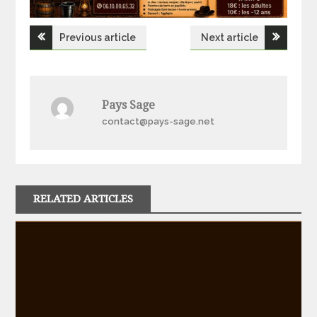
Navigation
Previous article
Next article
de
l’article
Pays Sage
contact@pays-sage.net
RELATED ARTICLES