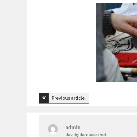
Navigation
Previous article
de
l’article
admin
david@daroussin.net