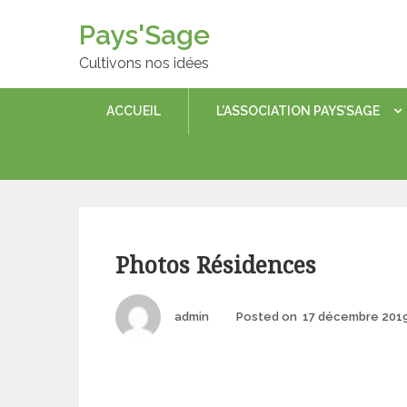
Skip
Pays'Sage
to
content
Cultivons nos idées
ACCUEIL
L’ASSOCIATION PAYS’SAGE
Categories
Photos Résidences
Author
admin
Posted on
17 décembre 201