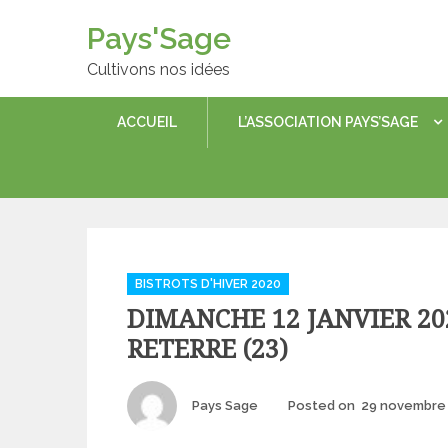
Skip
Pays'Sage
to
content
Cultivons nos idées
ACCUEIL
L’ASSOCIATION PAYS’SAGE
Categories
BISTROTS D'HIVER 2020
DIMANCHE 12 JANVIER 202
RETERRE (23)
Author
Pays Sage
Posted on
29 novembre