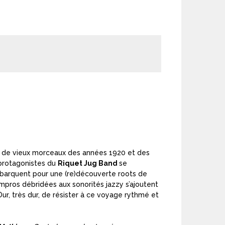
nge de vieux morceaux des années 1920 et des
s protagonistes du
Riquet Jug Band
se
embarquent pour une (re)découverte roots de
mpros débridées aux sonorités jazzy s’ajoutent
Dur, très dur, de résister à ce voyage rythmé et