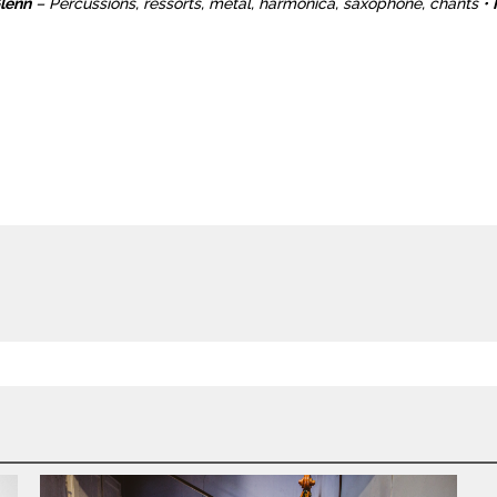
lenn
– Percussions, ressorts, métal, harmonica, saxophone, chants •