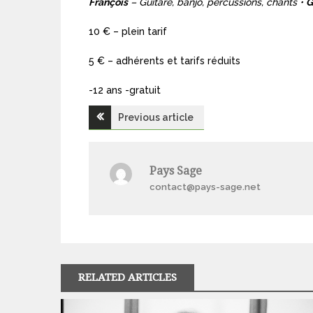
François
– Guitare, banjo, percussions, chants •
G
10 € – plein tarif
5 € – adhérents et tarifs réduits
-12 ans -gratuit
Navigation
Previous article
de
Pays Sage
l’article
contact@pays-sage.net
RELATED ARTICLES