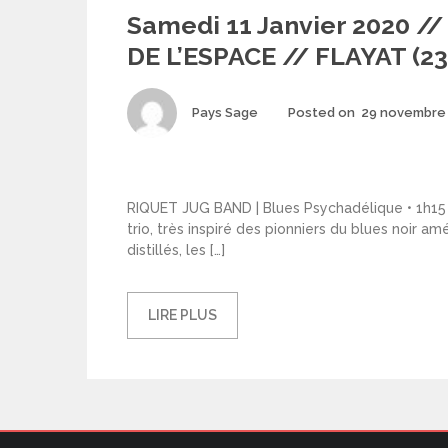
Samedi 11 Janvier 2020 /
DE L’ESPACE // FLAYAT (23
Author
Pays Sage
Posted on
29 novembre
RIQUET JUG BAND | Blues Psychadélique • 1h15 2
trio, très inspiré des pionniers du blues noir
distillés, les […]
LIRE PLUS