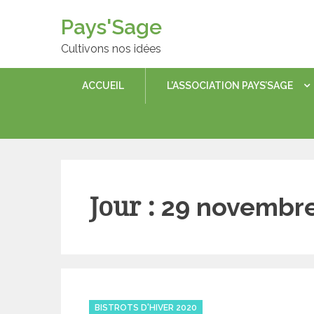
Skip
Pays'Sage
to
content
Cultivons nos idées
ACCUEIL
L’ASSOCIATION PAYS’SAGE
Jour :
29 novembre
Categories
BISTROTS D'HIVER 2020