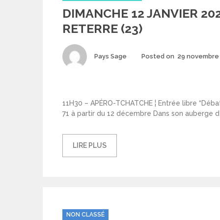
DIMANCHE 12 JANVIER 20
RETERRE (23)
Author
Pays Sage
Posted on
29 novembre
11H30 – APÉRO-TCHATCHE ¦ Entrée libre “Débat 
71 à partir du 12 décembre Dans son auberge de 
LIRE PLUS
Categories
NON CLASSÉ