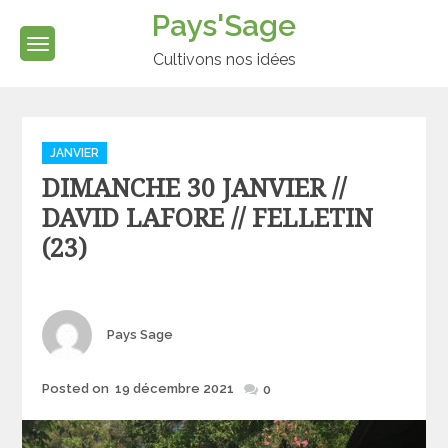
Skip
Pays'Sage
to
content
Cultivons nos idées
Categories
JANVIER
DIMANCHE 30 JANVIER //
DAVID LAFORE // FELLETIN
(23)
Author
Pays Sage
Posted
Posted on
19 décembre 2021
0
on