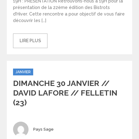
19H : PRÉSENTATION Retrouvons-nous à 19H pour la
présentation de la 22ème édition des Bistrots
d’Hiver. Cette rencontre a pour objectif de vous faire
découvrir les […]
LIRE PLUS
Categories
JANVIER
DIMANCHE 30 JANVIER //
DAVID LAFORE // FELLETIN
(23)
Author
Pays Sage