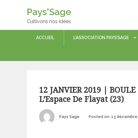
Skip
Pays'Sage
to
content
Cultivons nos idées
ACCUEIL
L’ASSOCIATION PAYS’SAGE
Categories
12 JANVIER 2019 | BOULE
L’Espace De Flayat (23)
Author
Pays Sage
Posted on
13 décembre