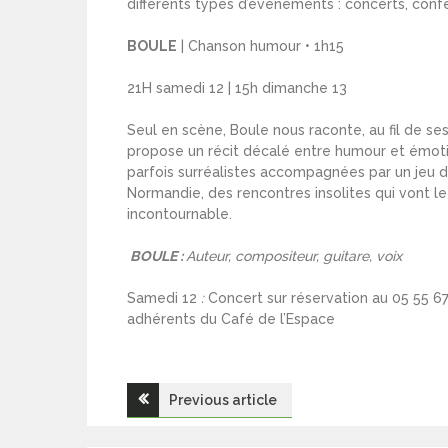
différents types d’événements : concerts, confé
BOULE
| Chanson humour • 1h15
21H samedi 12 | 15h dimanche 13
Seul en scène, Boule nous raconte, au fil de se
propose un récit décalé entre humour et émotio
parfois surréalistes accompagnées par un jeu de 
Normandie, des rencontres insolites qui vont le
incontournable.
BOULE
:
Auteur, compositeur, guitare, voix
Samedi 12
:
Concert sur réservation au 05 55 67
adhérents du Café de l’Espace
Navigation
Previous article
de