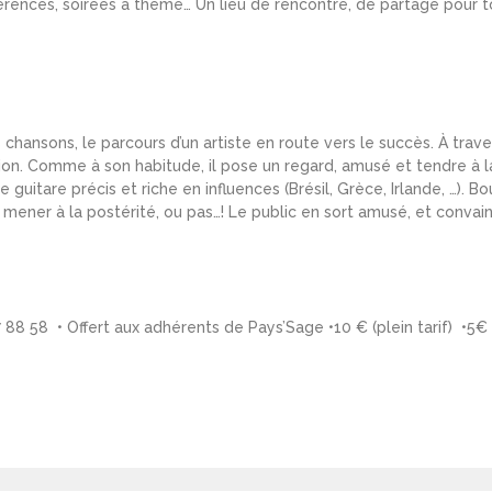
rences, soirées à thème… Un lieu de rencontre, de partage pour tou
s chansons, le parcours d’un artiste en route vers le succès. À tr
n. Comme à son habitude, il pose un regard, amusé et tendre à la
guitare précis et riche en influences (Brésil, Grèce, Irlande, …). B
 mener à la postérité, ou pas…! Le public en sort amusé, et convai
 88 58 • Offert aux adhérents de Pays’Sage •10 € (plein tarif) •5