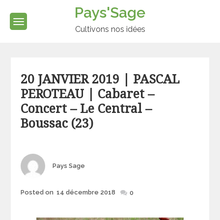
Skip
Pays'Sage
to
content
Cultivons nos idées
Categories
20 JANVIER 2019 | PASCAL
PEROTEAU | Cabaret –
Concert – Le Central –
Boussac (23)
Author
Pays Sage
Posted
Posted on
14 décembre 2018
0
on