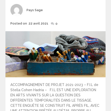
Author
Pays Sage
Posted
Posted on
22 avril 2021
0
on
ACCOMPAGNEMENT DE PROJET 2021-2023 – F.I.L de
Stella Cohen Hadria – F.I.L EST UNE EXPLORATION
EN ARTS VIVANTS SUR LA QUESTION DES
DIFFÉRENTES TEMPORALITÉS DANS LE TISSAGE.
CETTE ENQUÊTE SE CONSTRUIT FIL APRÈS FIL, AVEC
UNE ATTENTION PRÊTÉE AU DÉTAIL PROPRE AU